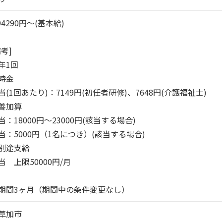
94290円～(基本給)

考]

1回

時金

(1回あたり)：7149円(初任者研修)、7648円(介護福祉士)

善加算

：18000円～23000円(該当する場合)

当：5000円（1名につき）(該当する場合)

別途支給

　上限50000円/月

期間3ヶ月（期間中の条件変更なし）
草加市