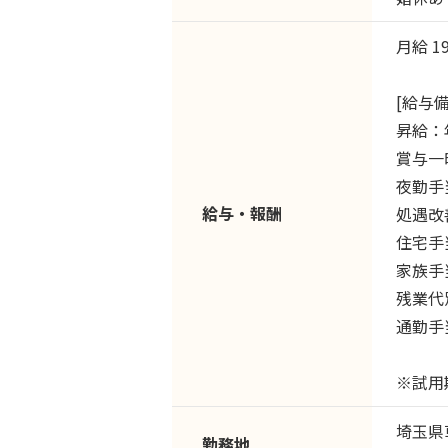
月給 1
[給与備
昇給：年
賞与一
夜勤手当
給与・報酬
処遇改
住宅手当
家族手
残業代
通勤手当
※試用
埼玉県
勤務地