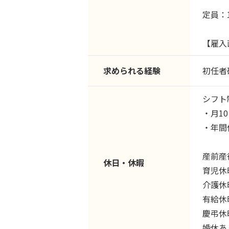
定員：1
【雇入
求められる経験
初任者
シフト制
・月1
・年間休
産前産
休日・休暇
育児休暇
介護休暇
有給休
慶弔休暇
婚休あ