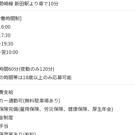
勢崎線 新田駅より車で10分
働時間制]

6:00

7:30

19:30

翌10:00

間60分(夜勤のみ120分)

の時間帯は18歳以上のみ応募可能
費支給

カー通勤可(無料駐車場あり)

保険完備(雇用保険、労災保険、健康保険、厚生年金)

金制度

手当

保育室あり(有料)
