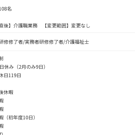
08名

直後】介護職業務　【変更範囲】変更なし
研修修了者/実務者研修修了者/介護福祉士


0日休み（2月のみ9日）

日119日

後休暇





暇（初年度10日）



り